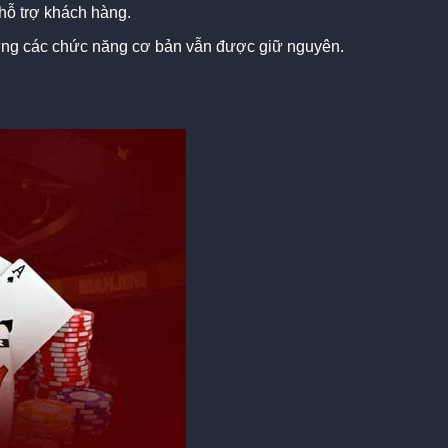
hỗ trợ khách hàng.
nhưng các chức năng cơ bản vẫn được giữ nguyên.