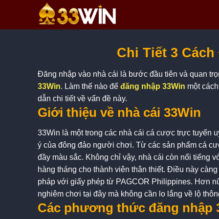
Skip
to
content
Chi Tiết 3 Cá
Đăng nhập vào nhà cái là bước đầu tiên và quan trọn
33Win
. Làm thế nào để
đăng nhập 33Win
một cách 
dẫn chi tiết về vấn đề này.
Giới thiệu về nhà cái 33Win
33Win là một trong các nhà cái cá cược trực tuyến 
ý của đông đảo người chơi. Từ các sản phẩm cá cược 
đầy màu sắc.
Không chỉ vậy, nhà cái còn nổi tiến
hàng tháng cho thành viên thân thiết. Điều này càn
pháp với giấy phép từ PAGCOR Philippines. Hơn nữa, 
nghiêm chơi tại đây mà không cần lo lắng về lộ thông 
Các phương thức đăng nhập 