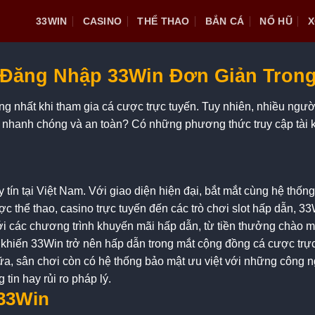
33WIN
CASINO
THỂ THAO
BẮN CÁ
NỔ HŨ
X
ch Đăng Nhập 33Win Đơn Giản Trong 
g nhất khi tham gia cá cược trực tuyến. Tuy nhiên, nhiều người
nhanh chóng và an toàn? Có những phương thức truy cập tài kh
uy tín tại Việt Nam. Với giao diện hiện đại, bắt mắt cùng hệ thốn
thể thao, casino trực tuyến đến các trò chơi slot hấp dẫn, 33W
g với các chương trình khuyến mãi hấp dẫn, từ tiền thưởng chào
g khiến 33Win trở nên hấp dẫn trong mắt cộng đồng cá cược trực
sân chơi còn có hệ thống bảo mật ưu việt với những công nghê
tin hay rủi ro pháp lý.
33Win