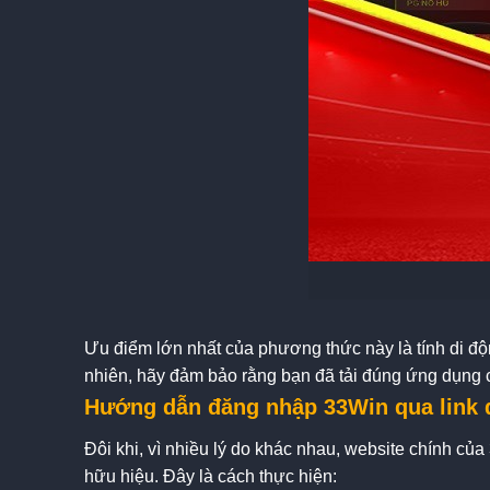
Ưu điểm lớn nhất của phương thức này là tính di độn
nhiên, hãy đảm bảo rằng bạn đã tải đúng ứng dụng c
Hướng dẫn đăng nhập 33Win qua link
Đôi khi, vì nhiều lý do khác nhau, website chính củ
hữu hiệu. Đây là cách thực hiện: