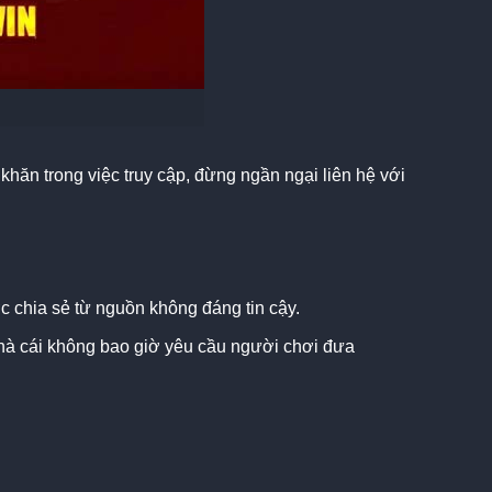
hăn trong việc truy cập, đừng ngần ngại liên hệ với
 chia sẻ từ nguồn không đáng tin cậy.
 nhà cái không bao giờ yêu cầu người chơi đưa