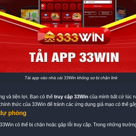
Tải app vào nhà cái 33Win không sợ bị chặn link
g và tiện lợi. Bạn có thể
truy cập 33Win
của mình bất cứ lúc nà
hính thức của 33Win để tránh các ứng dụng giả mạo có thể gây h
 dự phòng
a 33Win có thể bị chặn hoặc gặp lỗi truy cập. Trong những trườn