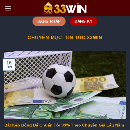
Skip
to
content
ĐĂNG NHẬP
ĐĂNG KÝ
CHUYÊN MỤC:
TIN TỨC 33WIN
16
Th9
Bắt Kèo Bóng Đá Chuẩn Tới 99% Theo Chuyên Gia Lâu Năm