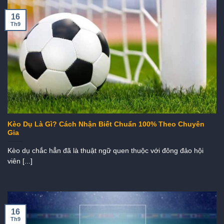
16
Th9
Kèo Dụ Là Gì? Cách Nhận Biết Chuẩn 100% Theo Chuyên
Gia
Kèo dụ chắc hẳn đã là thuật ngữ quen thuộc với đông đảo hội
viên [...]
16
Th9