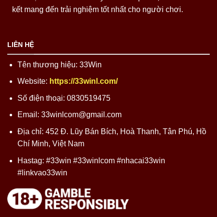
kết mang đến trải nghiệm tốt nhất cho người chơi.
LIÊN HỆ
Tên thương hiệu: 33Win
Website:
https://33winl.com/
Số điện thoại: 0830519475
Email:
33winlcom@gmail.com
Địa chỉ: 452 Đ. Lũy Bán Bích, Hoà Thanh, Tân Phú, Hồ
Chí Minh, Việt Nam
Hastag: #33win #33winlcom #nhacai33win
#linkvao33win