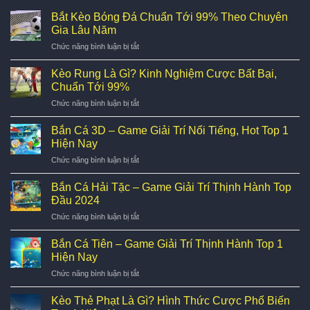
Bắt Kèo Bóng Đá Chuẩn Tới 99% Theo Chuyên
Gia Lâu Năm
ở
Chức năng bình luận bị tắt
Bắt
Kèo
Kèo Rung Là Gì? Kinh Nghiệm Cược Bất Bại,
Bóng
Chuẩn Tới 99%
Đá
ở
Chức năng bình luận bị tắt
Chuẩn
Kèo
Tới
Rung
99%
Bắn Cá 3D – Game Giải Trí Nổi Tiếng, Hot Top 1
Là
Theo
Hiện Nay
Gì?
Chuyên
ở
Chức năng bình luận bị tắt
Kinh
Gia
Bắn
Nghiệm
Lâu
Cá
Cược
Bắn Cá Hải Tặc – Game Giải Trí Thịnh Hành Top
Năm
3D
Bất
Đầu 2024
–
Bại,
ở
Chức năng bình luận bị tắt
Game
Chuẩn
Bắn
Giải
Tới
Cá
Trí
Bắn Cá Tiên – Game Giải Trí Thịnh Hành Top 1
99%
Hải
Nổi
Hiện Nay
Tặc
Tiếng,
ở
Chức năng bình luận bị tắt
–
Hot
Bắn
Game
Top
Cá
Giải
Kèo Thẻ Phạt Là Gì? Hình Thức Cược Phổ Biến
1
Tiên
Trí