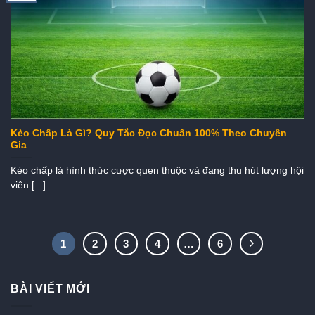
Kèo Chấp Là Gì? Quy Tắc Đọc Chuẩn 100% Theo Chuyên
Gia
Kèo chấp là hình thức cược quen thuộc và đang thu hút lượng hội
viên [...]
1
2
3
4
…
6
BÀI VIẾT MỚI