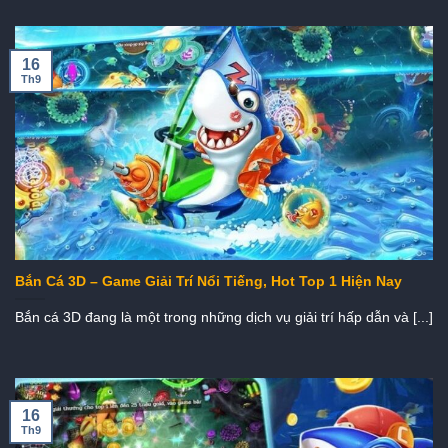
16
Th9
Bắn Cá 3D – Game Giải Trí Nổi Tiếng, Hot Top 1 Hiện Nay
Bắn cá 3D đang là một trong những dịch vụ giải trí hấp dẫn và [...]
16
Th9