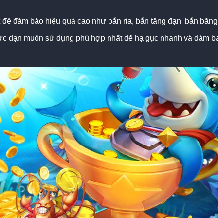
t để đảm bảo hiệu quả cao như bắn ria, bắn tăng đạn, bắn băng
mức đạn muôn sử dụng phù hợp nhất để hạ gục nhanh và đảm bả