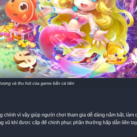
tượng và thu hút của game bắn cá tiên
g chính vì vậy giúp người chơi tham gia dễ dàng nắm bắt, làm 
ng vũ khí được cấp để chinh phục phần thưởng hấp dẫn liền tay