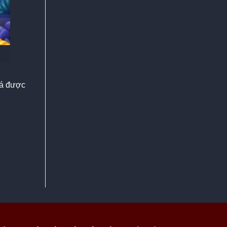
iá được