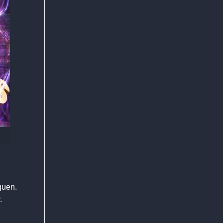
quen.
.