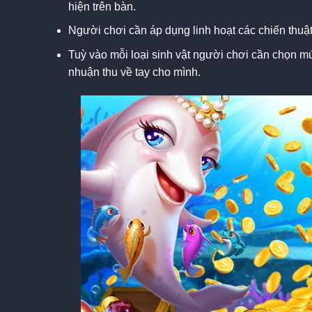
hiện trên bàn.
Người chơi cần áp dụng linh hoạt các chiến thuậ
Tuỳ vào mỗi loại sinh vật người chơi cần chọn 
nhuận thu về tay cho mình.