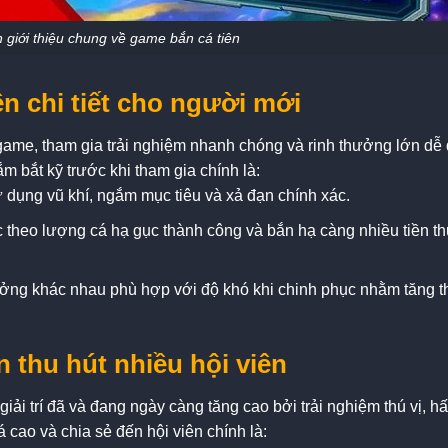
n giới thiệu chung về game bắn cá tiên
ên chi tiết cho người mới
game, tham gia trải nghiệm nhanh chóng và rinh thưởng lớn dễ
ắm bắt kỹ trước khi tham gia chính là:
 dụng vũ khí, ngắm mục tiêu và xả đạn chính xác.
c theo lượng cá hạ gục thành công và bắn hạ càng nhiều tiền 
thưởng khác nhau phù hợp với độ khó khi chinh phục nhằm tăng 
 thu hút nhiều hội viên
i trí đã và đang ngày càng tăng cao bởi trải nghiệm thú vị, h
cao và chia sẻ đến hội viên chính là: