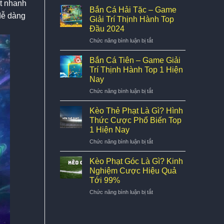
ặt nhanh
Cá
Bất
Bắn Cá Hải Tặc – Game
dễ dàng
3D
Bại,
Giải Trí Thịnh Hành Top
–
Chuẩn
Đầu 2024
Game
Tới
ở
Chức năng bình luận bị tắt
Giải
99%
Bắn
Trí
Cá
Nổi
Bắn Cá Tiên – Game Giải
Hải
Tiếng,
Trí Thịnh Hành Top 1 Hiện
Tặc
Hot
Nay
–
Top
ở
Chức năng bình luận bị tắt
Game
1
Bắn
Giải
Hiện
Cá
Trí
Nay
Kèo Thẻ Phạt Là Gì? Hình
Tiên
Thịnh
Thức Cược Phổ Biến Top
–
Hành
1 Hiện Nay
Game
Top
ở
Chức năng bình luận bị tắt
Giải
Đầu
Kèo
Trí
2024
Thẻ
Thịnh
Kèo Phạt Góc Là Gì? Kinh
Phạt
Hành
Nghiệm Cược Hiệu Quả
Là
Top
Tới 99%
Gì?
1
ở
Chức năng bình luận bị tắt
Hình
Hiện
Kèo
Thức
Nay
Phạt
Cược
Góc
Phổ