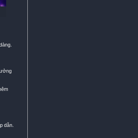
Là
Biến
Gì?
Top
Kinh
1
Nghiệm
Hiện
Cược
Nay
Hiệu
Quả
Tới
99%
 dàng.
thưởng
thêm
ấp dẫn.