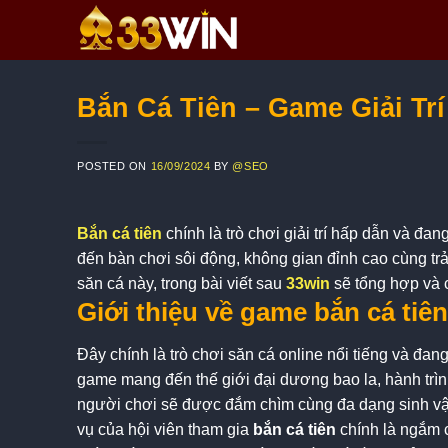
Skip
to
content
Bắn Cá Tiên – Game Giải Tr
POSTED ON
16/09/2024
BY
@SEO
Bắn cá tiên
chính là trò chơi giải trí hấp dẫn và đa
đến bàn chơi sôi động, không gian đỉnh cao cùng t
săn cá này, trong bài viết sau
33win
sẽ tổng hợp và c
Giới thiệu về game bắn cá tiê
Đây chính là trò chơi săn cá online nổi tiếng và đang
game mang đến thế giới đại dương bao la, hành trìn
người chơi sẽ được đắm chìm cùng đa dạng sinh vật,
vụ của hội viên tham gia
bắn cá tiên
chính là ngắm c