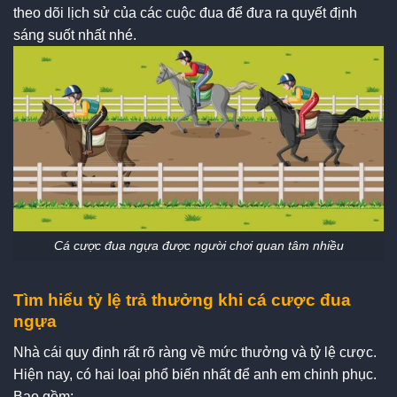
theo dõi lịch sử của các cuộc đua để đưa ra quyết định
sáng suốt nhất nhé.
Cá cược đua ngựa được người chơi quan tâm nhiều
Tìm hiểu tỷ lệ trả thưởng khi cá cược đua
ngựa
Nhà cái quy định rất rõ ràng về mức thưởng và tỷ lệ cược.
Hiện nay, có hai loại phổ biến nhất để anh em chinh phục.
Bao gồm: