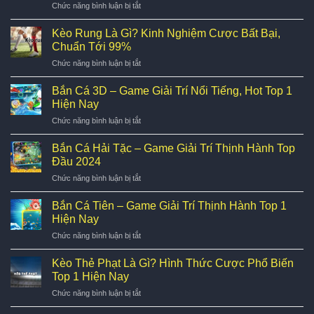
ở
Chức năng bình luận bị tắt
Bắt
Kèo
Kèo Rung Là Gì? Kinh Nghiệm Cược Bất Bại,
Bóng
Chuẩn Tới 99%
Đá
ở
Chức năng bình luận bị tắt
Chuẩn
Kèo
Tới
Rung
99%
Bắn Cá 3D – Game Giải Trí Nổi Tiếng, Hot Top 1
Là
Theo
Hiện Nay
Gì?
Chuyên
ở
Chức năng bình luận bị tắt
Kinh
Gia
Bắn
Nghiệm
Lâu
Cá
Cược
Bắn Cá Hải Tặc – Game Giải Trí Thịnh Hành Top
Năm
3D
Bất
Đầu 2024
–
Bại,
ở
Chức năng bình luận bị tắt
Game
Chuẩn
Bắn
Giải
Tới
Cá
Trí
Bắn Cá Tiên – Game Giải Trí Thịnh Hành Top 1
99%
Hải
Nổi
Hiện Nay
Tặc
Tiếng,
ở
Chức năng bình luận bị tắt
–
Hot
Bắn
Game
Top
Cá
Giải
Kèo Thẻ Phạt Là Gì? Hình Thức Cược Phổ Biến
1
Tiên
Trí
Top 1 Hiện Nay
Hiện
–
Thịnh
Nay
ở
Chức năng bình luận bị tắt
Game
Hành
Kèo
Giải
Top