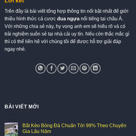
Lời kết
Trên đây là bài viết tổng hợp thông tin nổi bật nhất để giới
thiệu hình thức cá cược
đua ngựa
nổi tiếng tại châu Á.
Với những chia sẻ này, hy vọng anh em sẽ hiểu rõ và có
trải nghiệm suôn sẻ tại nhà cái uy tín. Nếu còn thắc mắc gì
thì có thể liên hệ với chúng tôi để được hỗ trợ giải đáp
ngay nhé.
BÀI VIẾT MỚI
Bắt Kèo Bóng Đá Chuẩn Tới 99% Theo Chuyên
Gia Lâu Năm