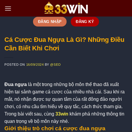
Skip
to
content
ĐĂNG NHẬP
ĐĂNG KÝ
Cá Cược Đua Ngựa Là Gì? Những Điều
Cần Biết Khi Chơi
POSTED ON
16/09/2024
BY
@SEO
Đua ngựa
là một trong những bộ môn thể thao đã xuất
hiện tại sảnh game cá cược của nhiều nhà cái. Sau khi ra
mắt, nó nhận được sự quan tâm của rất đông đảo người
chơi, có nhu cầu tìm hiểu về quy tắc, cách thức tham gia.
Trong bài viết sau, cùng
33win
khám phá những thông tin
quan trọng về bộ môn này nhé.
Giới thiệu trò chơi cá cược đua ngựa