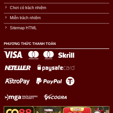
Chơi có trách nhiệm
Miễn trách nhiệm
Sitemap HTML
PHƯƠNG THỨC THANH TOÁN