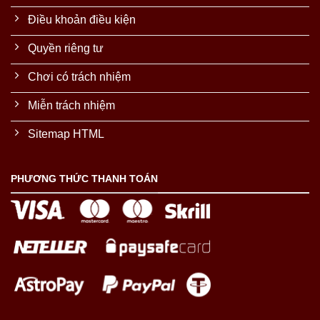
Điều khoản điều kiện
Quyền riêng tư
Chơi có trách nhiệm
Miễn trách nhiệm
Sitemap HTML
PHƯƠNG THỨC THANH TOÁN