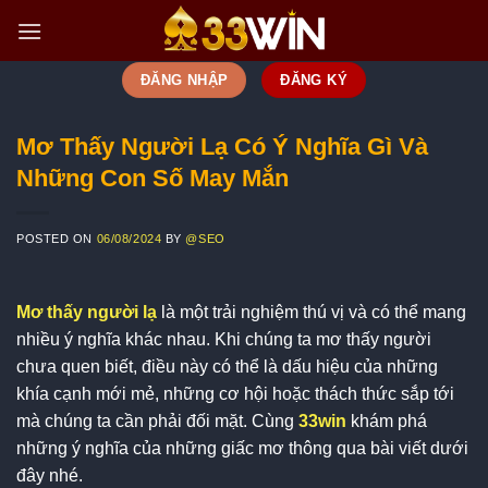
Skip
to
content
ĐĂNG NHẬP
ĐĂNG KÝ
Mơ Thấy Người Lạ Có Ý Nghĩa Gì Và
Những Con Số May Mắn
POSTED ON
06/08/2024
BY
@SEO
Mơ thấy người lạ
là một trải nghiệm thú vị và có thể mang
nhiều ý nghĩa khác nhau. Khi chúng ta mơ thấy người
chưa quen biết, điều này có thể là dấu hiệu của những
khía cạnh mới mẻ, những cơ hội hoặc thách thức sắp tới
mà chúng ta cần phải đối mặt. Cùng
33win
khám phá
những ý nghĩa của những giấc mơ thông qua bài viết dưới
đây nhé.