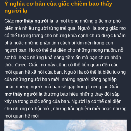
Ý nghĩa cơ bản của giấc chiêm bao thấy
người lạ
Giấc
mơ thấy người lạ
là một trong những giấc mơ phổ
biến mà nhiều người từng trải qua. Người lạ trong giấc mơ
có thể tượng trưng cho những khía cạnh chưa được khám
phá hoặc những phần tính cách bị kìm nén trong con
người bạn. Họ có thể đại diện cho những mong muốn, nỗi
sợ hãi hoặc những khả năng tiềm ẩn mà bạn chưa nhận
thức được.
Giấc mơ này cũng có thể liên quan đến các
mối quan hệ xã hội của bạn. Người lạ có thể là biểu tượng
của những người bạn mới, những người đồng nghiệp
hoặc những người mà bạn sẽ gặp trong tương lai.
Giấc
mơ thấy người lạ
thường báo hiệu những thay đổi sắp
xảy ra trong cuộc sống của bạn. Người lạ có thể đại diện
cho những cơ hội mới, những trải nghiệm mới hoặc những
mối quan hệ mới.