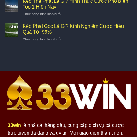
Giải
Kèo Thẻ Phạt Là Gì? Hình Thức Cược Phổ Biến
1
Tiên
Trí
Top 1 Hiện Nay
Hiện
–
Thịnh
Nay
ở
Chức năng bình luận bị tắt
Game
Hành
Kèo
Giải
Top
Thẻ
Trí
Kèo Phạt Góc Là Gì? Kinh Nghiệm Cược Hiệu
Đầu
Phạt
Thịnh
Quả Tới 99%
2024
Là
Hành
ở
Chức năng bình luận bị tắt
Gì?
Top
Kèo
Hình
1
Phạt
Thức
Hiện
Góc
Cược
Nay
Là
Phổ
Gì?
Biến
Kinh
Top
Nghiệm
1
Cược
Hiện
Hiệu
Nay
Quả
Tới
99%
33win
là nhà cái hàng đầu, cung cấp dịch vụ cá cược
trực tuyến đa dạng và uy tín. Với giao diện thân thiện,