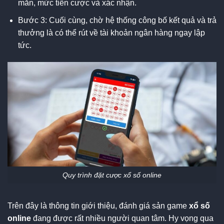
mắn, mức tiền cược và xác nhận.
Bước 3: Cuối cùng, chờ hệ thống công bố kết quả và trả
thưởng là có thể rút về tài khoản ngân hàng ngay lập
tức.
Quy trình đặt cược xổ số online
Trên đây là thông tin giới thiệu, đánh giá sản game
xổ số
online
đang được rất nhiều người quan tâm. Hy vọng qua