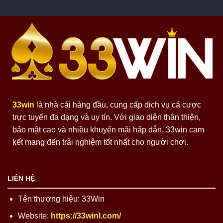
Gì?
Biến
Kinh
Top
Nghiệm
1
Cược
Hiện
Hiệu
Nay
Quả
Tới
99%
33win
là nhà cái hàng đầu, cung cấp dịch vụ cá cược
trực tuyến đa dạng và uy tín. Với giao diện thân thiện,
bảo mật cao và nhiều khuyến mãi hấp dẫn, 33win cam
kết mang đến trải nghiệm tốt nhất cho người chơi.
LIÊN HỆ
Tên thương hiệu: 33Win
Website:
https://33winl.com/