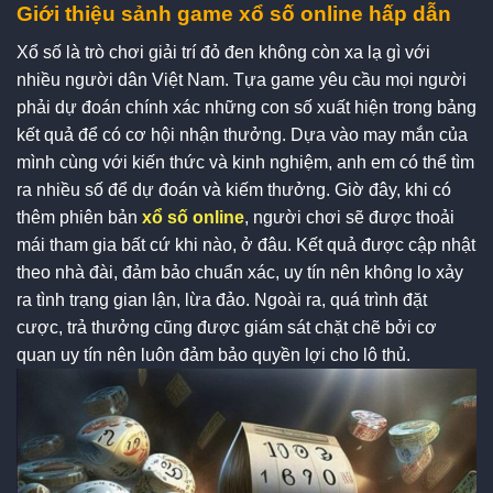
Giới thiệu sảnh game xổ số online hấp dẫn
Xổ số là trò chơi giải trí đỏ đen không còn xa lạ gì với
nhiều người dân Việt Nam. Tựa game yêu cầu mọi người
phải dự đoán chính xác những con số xuất hiện trong bảng
kết quả để có cơ hội nhận thưởng. Dựa vào may mắn của
mình cùng với kiến thức và kinh nghiệm, anh em có thể tìm
ra nhiều số để dự đoán và kiếm thưởng.
Giờ đây, khi có
thêm phiên bản
xổ số online
, người chơi sẽ được thoải
mái tham gia bất cứ khi nào, ở đâu. Kết quả được cập nhật
theo nhà đài, đảm bảo chuẩn xác, uy tín nên không lo xảy
ra tình trạng gian lận, lừa đảo. Ngoài ra, quá trình đặt
cược, trả thưởng cũng được giám sát chặt chẽ bởi cơ
quan uy tín nên luôn đảm bảo quyền lợi cho lô thủ.