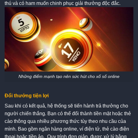
thú và có ham muốn chinh phục giải thưởng độc đắc.
Những điểm mạnh tạo nên sức hút cho xổ số online
Đổi thưởng tiện lợi
Sau khi có kết quả, hệ thống sẽ tiến hành trả thưởng cho
người chiến thắng. Bạn có thể đổi thành tiền mặt hoặc thẻ
cào thông qua nhiều phương thức tùy theo nhu cầu của
mình. Bao gồm ngân hàng online, ví điện tử, thẻ cào điện
thoại hoặc tiền ảo.
Quy trình đơn giản, được xử lý bằng