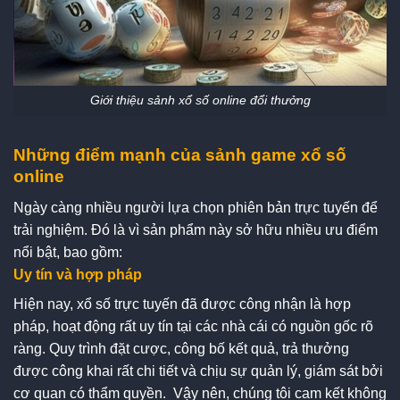
Giới thiệu sảnh xổ số online đổi thưởng
Những điểm mạnh của sảnh game xổ số
online
Ngày càng nhiều người lựa chọn phiên bản trực tuyến để
trải nghiệm. Đó là vì sản phẩm này sở hữu nhiều ưu điểm
nổi bật, bao gồm:
Uy tín và hợp pháp
Hiện nay, xổ số trực tuyến đã được công nhận là hợp
pháp, hoạt động rất uy tín tại các nhà cái có nguồn gốc rõ
ràng. Quy trình đặt cược, công bố kết quả, trả thưởng
được công khai rất chi tiết và chịu sự quản lý, giám sát bởi
cơ quan có thẩm quyền.
Vậy nên, chúng tôi cam kết không