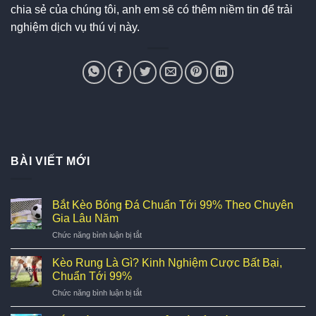
chia sẻ của chúng tôi, anh em sẽ có thêm niềm tin để trải
nghiệm dịch vụ thú vị này.
BÀI VIẾT MỚI
Bắt Kèo Bóng Đá Chuẩn Tới 99% Theo Chuyên
Gia Lâu Năm
ở
Chức năng bình luận bị tắt
Bắt
Kèo
Kèo Rung Là Gì? Kinh Nghiệm Cược Bất Bại,
Bóng
Chuẩn Tới 99%
Đá
ở
Chức năng bình luận bị tắt
Chuẩn
Kèo
Tới
Rung